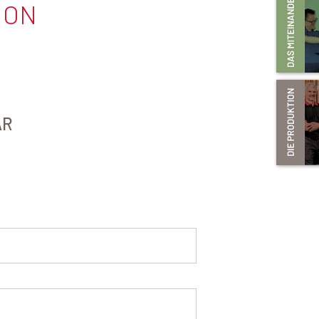
ION
AR