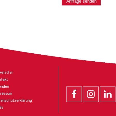
Anfrage senden
sletter
ntakt
enden
pressum
enschutzerklärung
Bs