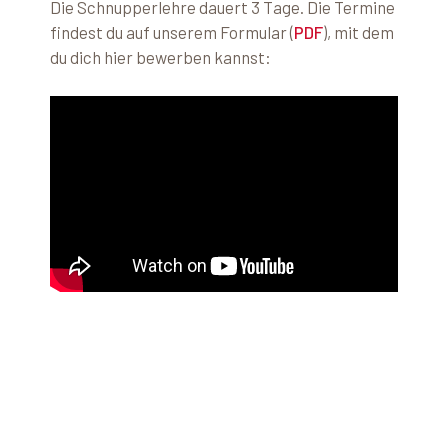
Die Schnupperlehre dauert 3 Tage. Die Termine
findest du auf unserem Formular (
PDF
), mit dem
du dich hier bewerben kannst:
A
R
G
O
S
t
i
f
t
u
n
g
F
r