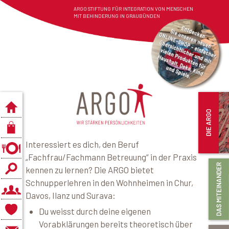
ARGO STIFTUNG FÜR INTEGRATION VON MENSCHEN
MIT BEHINDERUNG IN GRAUBÜNDEN
Interessiert es dich, den Beruf
„Fachfrau/Fachmann Betreuung“ in der Praxis
kennen zu lernen? Die ARGO bietet
Schnupperlehren in den Wohnheimen in Chur,
Davos, Ilanz und Surava:
Du weisst durch deine eigenen
Vorabklärungen bereits theoretisch über