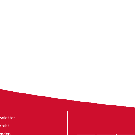
sletter
ntakt
enden