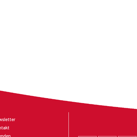
sletter
ntakt
enden