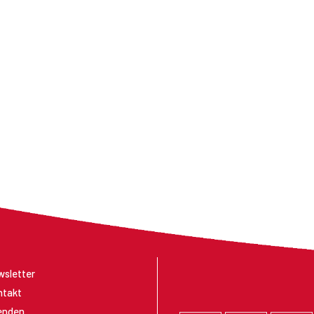
sletter
ntakt
enden