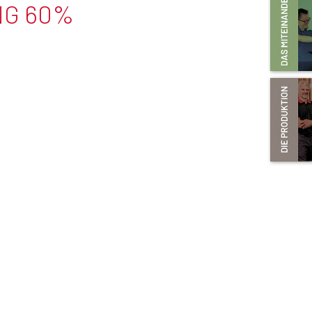
G 60%